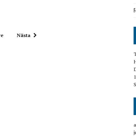
F
re
Nästa
T
D
1
S
j