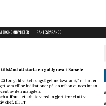
M EKONOMINYHETER
RÄNTESPARANDE
illstånd att starta en guldgruva i Barsele
23 ton guld vilket i dagsläget motsvarar 3,7 miljarder
aget som vill se indikationer på en miljon ounces innan
rocent av den mängden.
A
h utifrån det arbete vi redan gjort tror vi att vi
 chef, till TT.
A