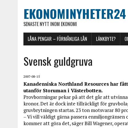
EKONOMINYHETER24
SENASTE NYTT INOM EKONOMI
LÅNA PENGAR – FÖRMÅNLIGA LÅN
LÄNKBYTE?
O
Svensk guldgruva
2007-08-15
Kanadensiska Northland Resources har fått t
utanför Storuman i Västerbotten.
Provborrningar pekar på att det går att utvinna 
kronor. Det är dock inte tillräckligt för gruvbol
gruvbrytningen startas. 23 ton motsvarar 80 p
– Vi vill väldigt gärna passera enmiljongränsen oc
kommer att göra det, säger Bill Wagener, operativ