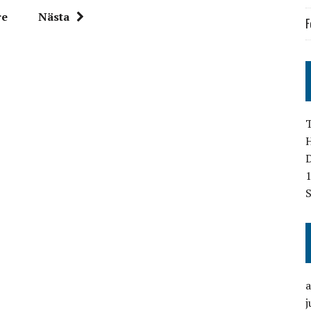
re
Nästa
F
T
D
1
S
j