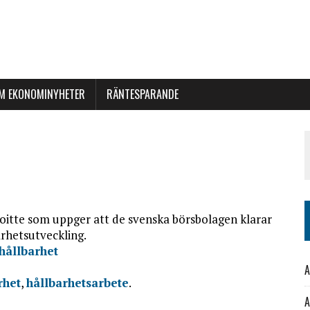
M EKONOMINYHETER
RÄNTESPARANDE
oitte som uppger att de svenska börsbolagen klarar
arhetsutveckling.
hållbarhet
A
rhet
,
hållbarhetsarbete
.
A